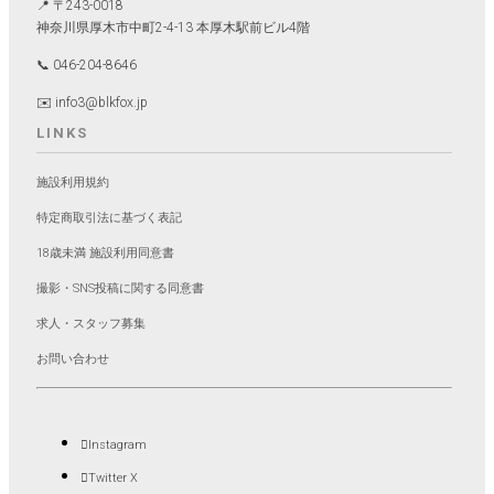
📍 〒243-0018
神奈川県厚木市中町2-4-13 本厚木駅前ビル4階
📞 046-204-8646
✉️ info3@blkfox.jp
LINKS
施設利用規約
特定商取引法に基づく表記
18歳未満 施設利用同意書
撮影・SNS投稿に関する同意書
求人・スタッフ募集
お問い合わせ
Instagram
Twitter X