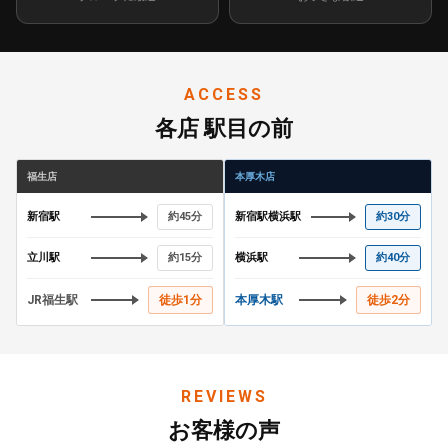
ACCESS
各店 駅目の前
福生店
本厚木店
新宿駅
約45分
新宿駅横浜駅
約30分
立川駅
約15分
横浜駅
約40分
JR福生駅
徒歩1分
本厚木駅
徒歩2分
REVIEWS
お客様の声