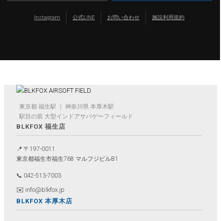
Instagram
公式LINE
お問い合わせ
施設利用規約
東京都 福生駅 ｜ 神奈川県 本厚木駅
駅目の前 大型インドアサバゲーフィールド
BLKFOX 福生店
📍 〒197-0011
福生店
本厚木店
東京都福生市福生768 マルフジビルB1
東京・JR福生駅目の前
神奈川・本厚木駅2分
📞 042-513-7003
✉️ info@blkfox.jp
BLKFOX 本厚木店