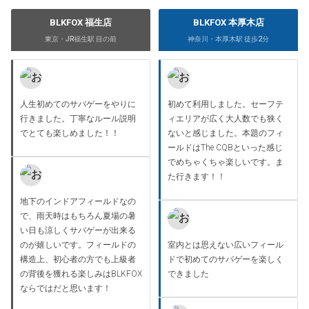
BLKFOX 福生店
BLKFOX 本厚木店
東京・JR福生駅 目の前
神奈川・本厚木駅 徒歩2分
人生初めてのサバゲーをやりに
初めて利用しました。セーフテ
行きました。丁寧なルール説明
ィエリアが広く大人数でも狭く
でとても楽しめました！！
ないと感じました。本題のフィ
ールドはThe CQBといった感じ
でめちゃくちゃ楽しいです。ま
た行きます！！
地下のインドアフィールドなの
で、雨天時はもちろん夏場の暑
い日も涼しくサバゲーが出来る
のが嬉しいです。フィールドの
室内とは思えない広いフィール
構造上、初心者の方でも上級者
ドで初めてのサバゲーを楽しく
の背後を獲れる楽しみはBLKFOX
できました
ならではだと思います！